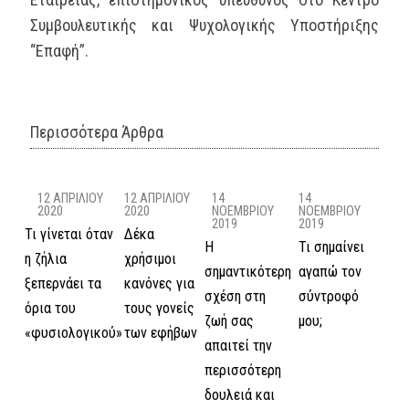
Συμβουλευτικής και Ψυχολογικής Υποστήριξης
“Επαφή”.
Περισσότερα Άρθρα
12 ΑΠΡΙΛΊΟΥ
12 ΑΠΡΙΛΊΟΥ
14
14
2020
2020
ΝΟΕΜΒΡΊΟΥ
ΝΟΕΜΒΡΊΟΥ
2019
2019
Τι γίνεται όταν
Δέκα
Η
Τι σημαίνει
η ζήλια
χρήσιμοι
σημαντικότερη
αγαπώ τον
ξεπερνάει τα
κανόνες για
σχέση στη
σύντροφό
όρια του
τους γονείς
ζωή σας
μου;
«φυσιολογικού»
των εφήβων
απαιτεί την
περισσότερη
δουλειά και