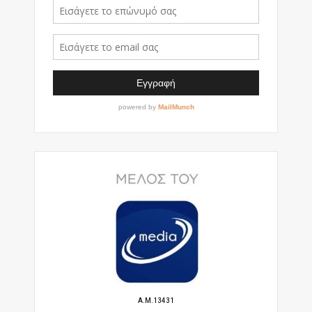
A.M.13431