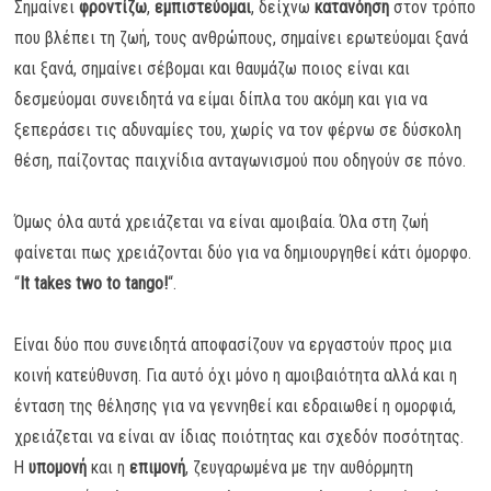
Σημαίνει
φροντίζω
,
εμπιστεύομαι
, δείχνω
κατανόηση
στον τρόπο
που βλέπει τη ζωή, τους ανθρώπους, σημαίνει ερωτεύομαι ξανά
και ξανά, σημαίνει σέβομαι και θαυμάζω ποιος είναι και
δεσμεύομαι συνειδητά να είμαι δίπλα του ακόμη και για να
ξεπεράσει τις αδυναμίες του, χωρίς να τον φέρνω σε δύσκολη
θέση, παίζοντας παιχνίδια ανταγωνισμού που οδηγούν σε πόνο.
Όμως όλα αυτά χρειάζεται να είναι αμοιβαία. Όλα στη ζωή
φαίνεται πως χρειάζονται δύο για να δημιουργηθεί κάτι όμορφο.
“
Ιt takes two to tango!
“.
Είναι δύο που συνειδητά αποφασίζουν να εργαστούν προς μια
κοινή κατεύθυνση. Για αυτό όχι μόνο η αμοιβαιότητα αλλά και η
ένταση της θέλησης για να γεννηθεί και εδραιωθεί η ομορφιά,
χρειάζεται να είναι αν ίδιας ποιότητας και σχεδόν ποσότητας.
Η
υπομονή
και η
επιμονή
, ζευγαρωμένα με την αυθόρμητη