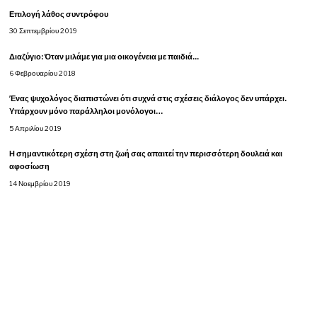
ο
Επιλογή λάθος συντρόφου
ή
30 Σεπτεμβρίου 2019
γ
Διαζύγιο: Όταν μιλάμε για μια οικογένεια με παιδιά...
6 Φεβρουαρίου 2018
η
Ένας ψυχολόγος διαπιστώνει ότι συχνά στις σχέσεις διάλογος δεν υπάρχει.
Υπάρχουν μόνο παράλληλοι μονόλογοι…
σ
5 Απριλίου 2019
η
Η σημαντικότερη σχέση στη ζωή σας απαιτεί την περισσότερη δουλειά και
αφοσίωση
ά
14 Νοεμβρίου 2019
ρ
θ
ρ
ω