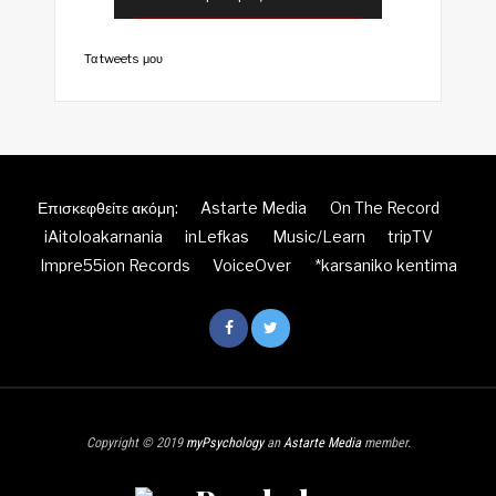
Τα tweets μου
Επισκεφθείτε ακόμη:
Astarte Media
On The Record
iAitoloakarnania
inLefkas
Music/Learn
tripTV
Impre55ion Records
VoiceOver
*karsaniko kentima
Copyright © 2019
myPsychology
an
Astarte Media
member.