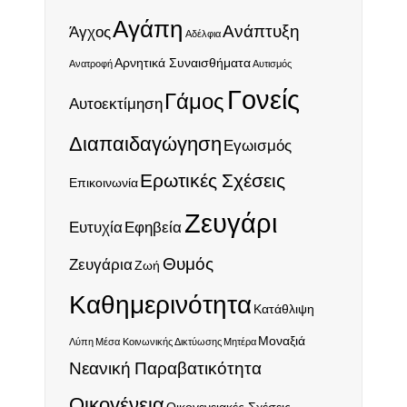
Αγάπη
Ανάπτυξη
Άγχος
Αδέλφια
Αρνητικά Συναισθήματα
Ανατροφή
Αυτισμός
Γονείς
Γάμος
Αυτοεκτίμηση
Διαπαιδαγώγηση
Εγωισμός
Ερωτικές Σχέσεις
Επικοινωνία
Ζευγάρι
Ευτυχία
Εφηβεία
Θυμός
Ζευγάρια
Ζωή
Καθημερινότητα
Κατάθλιψη
Μοναξιά
Λύπη
Μέσα Κοινωνικής Δικτύωσης
Μητέρα
Νεανική Παραβατικότητα
Οικογένεια
Οικογενειακές Σχέσεις