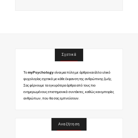
Σχετικά
Το
myPsychology
είναι μια πύλη με άρθρα και άλλο υλικό
ψυχολογίας σχετικά με κάθε έκφανση της ανθρώπινης ζωής.
Σας φέρνουμε τα εγκυρότερα άρθρα από τους πιο
ενημερωμένους επιστημονικά συντάκτες, καθώς και εμπειρίες
ανθρώπων, που θα σας εμπνεύσουν.
Αναζήτηση