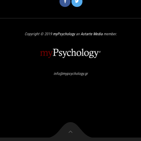
Copyright © 2019
myPsychology
an
Astarte Media
member.
info@mypsychology.gr