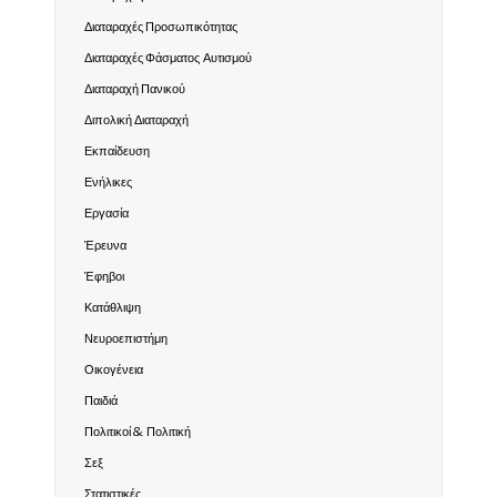
Διαταραχές Προσωπικότητας
Διαταραχές Φάσματος Αυτισμού
Διαταραχή Πανικού
Διπολική Διαταραχή
Εκπαίδευση
Ενήλικες
Εργασία
Έρευνα
Έφηβοι
Κατάθλιψη
Νευροεπιστήμη
Οικογένεια
Παιδιά
Πολιτικοί & Πολιτική
Σεξ
Στατιστικές