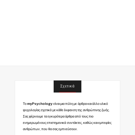
Σχετικά
Το
myPsychology
είναι μια πύλη με άρθρα και άλλο υλικό
ψυχολογίας σχετικά με κάθε έκφανση της ανθρώπινης ζωής.
Σας φέρνουμε τα εγκυρότερα άρθρα από τους πιο
ενημερωμένους επιστημονικά συντάκτες, καθώς και εμπειρίες
ανθρώπων, που θα σας εμπνεύσουν.