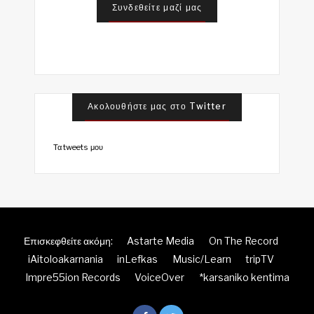
Συνδεθείτε μαζί μας
Ακολουθήστε μας στο Twitter
Τα tweets μου
Επισκεφθείτε ακόμη:
Astarte Media
On The Record
iAitoloakarnania
inLefkas
Music/Learn
tripTV
Impre55ion Records
VoiceOver
*karsaniko kentima