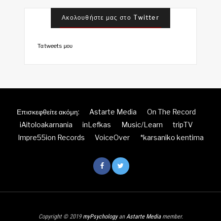
Ακολουθήστε μας στο Twitter
Τα tweets μου
Επισκεφθείτε ακόμη:
Astarte Media
On The Record
iAitoloakarnania
inLefkas
Music/Learn
tripTV
Impre55ion Records
VoiceOver
*karsaniko kentima
Copyright © 2019
myPsychology
an
Astarte Media
member.