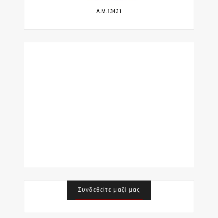
A.M.13431
Συνδεθείτε μαζί μας