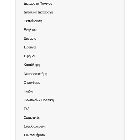
Διαταραχή Πανικού
Διπολική Διαταραχή
Εκπαίδευση
Ενήλικες
Εργασία
Έρευνα
Έφηβοι
Κατάθλιψη
Νευροεπιστήμη
Οικογένεια
Παιδιά
Πολιτικοί & Πολιτική
Σεξ
Στατιστικές
Συμβουλευτική
Συναισθήματα