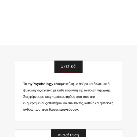
Σχετικά
Το
myPsychology
είναι μια πύλη με άρθρα και άλλο υλικό
ψυχολογίας σχετικά με κάθε έκφανση της ανθρώπινης ζωής.
Σας φέρνουμε τα εγκυρότερα άρθρα από τους πιο
ενημερωμένους επιστημονικά συντάκτες, καθώς και εμπειρίες
ανθρώπων, που θα σας εμπνεύσουν.
Αναζήτηση