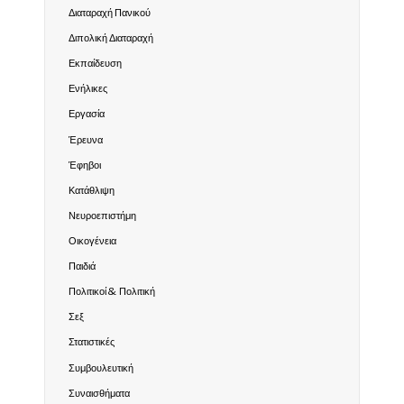
Διαταραχή Πανικού
Διπολική Διαταραχή
Εκπαίδευση
Ενήλικες
Εργασία
Έρευνα
Έφηβοι
Κατάθλιψη
Νευροεπιστήμη
Οικογένεια
Παιδιά
Πολιτικοί & Πολιτική
Σεξ
Στατιστικές
Συμβουλευτική
Συναισθήματα