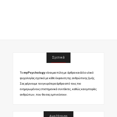
Σχετικά
Το
myPsychology
είναι μια πύλη με άρθρα και άλλο υλικό
ψυχολογίας σχετικά με κάθε έκφανση της ανθρώπινης ζωής.
Σας φέρνουμε τα εγκυρότερα άρθρα από τους πιο
ενημερωμένους επιστημονικά συντάκτες, καθώς και εμπειρίες
ανθρώπων, που θα σας εμπνεύσουν.
Αναζήτηση