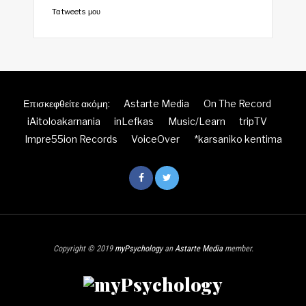
Τα tweets μου
Επισκεφθείτε ακόμη:
Astarte Media
On The Record
iAitoloakarnania
inLefkas
Music/Learn
tripTV
Impre55ion Records
VoiceOver
*karsaniko kentima
Copyright © 2019
myPsychology
an
Astarte Media
member.