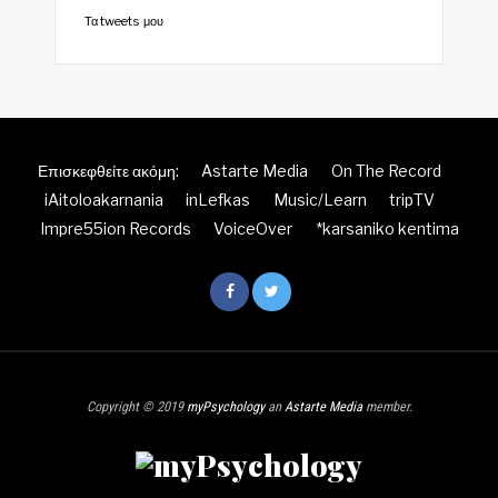
Τα tweets μου
Επισκεφθείτε ακόμη:
Astarte Media
On The Record
iAitoloakarnania
inLefkas
Music/Learn
tripTV
Impre55ion Records
VoiceOver
*karsaniko kentima
Copyright © 2019
myPsychology
an
Astarte Media
member.