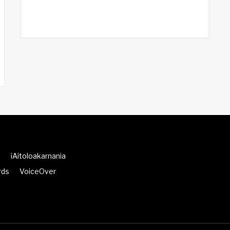
d
iAitoloakarnania
rds
VoiceOver