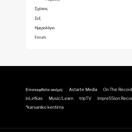
Σχέσεις
Σεξ
Ημερολόγιο
Forum
Επισκεφθείτε ακόμη:
Astarte Media
On The Recor
inLefkas
Music/Learn
tripTV
Impre55ion Reco
*karsaniko kentima