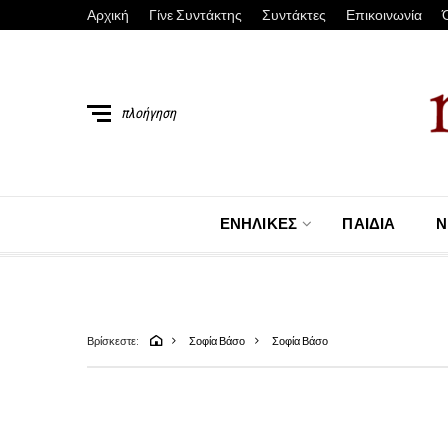
Αρχική
Γίνε Συντάκτης
Συντάκτες
Επικοινωνία
πλοήγηση
ΕΝΉΛΙΚΕΣ
ΠΑΙΔΙΆ
Ν
Βρίσκεστε:
Σοφία Βάσο
Σοφία Βάσο