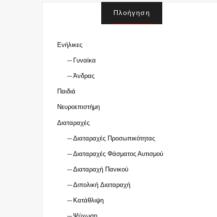
σ
Πλοήγηση
η
γ
ι
Ενήλικες
α
Γυναίκα
:
Άνδρας
Παιδιά
Νευροεπιστήμη
Διαταραχές
Διαταραχές Προσωπικότητας
Διαταραχές Φάσματος Αυτισμού
Διαταραχή Πανικού
Διπολική Διαταραχή
Κατάθλιψη
Ψύχωση