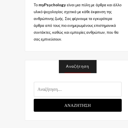
Το
myPsychology
είναι μια πύλη με άρθρα και άλλο
υλικό ψυχολογίας σχετικά με κάθε έκφανση της
ανθρώπινης ζωής. Σας φέρνουμε τα εγκυρότερα
άρθρα από τους πιο ενημερωμένους επιστημονικά
συντάκτες, καθώς και εμπειρίες ανθρώπων, που θα
σας εμπνεύσουν.
Αναζήτηση
Α
ν
α
ζ
ή
τ
η