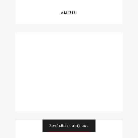
A.M.13431
Συνδεθείτε μαζί μας