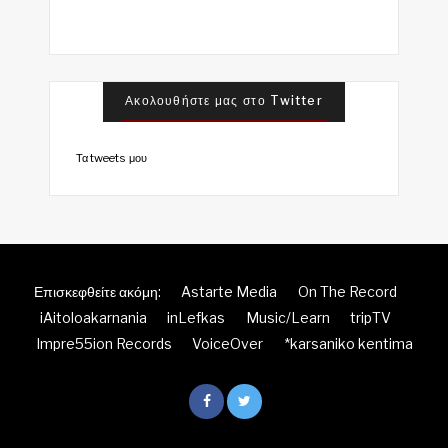
Ακολουθήστε μας στο Twitter
Τα tweets μου
Επισκεφθείτε ακόμη:
Astarte Media
On The Record
iAitoloakarnania
inLefkas
Music/Learn
tripTV
Impre55ion Records
VoiceOver
*karsaniko kentima