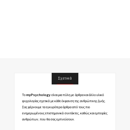
Σχετικά
Το
myPsychology
είναι μια πύλη με άρθρα και άλλο υλικό
ψυχολογίας σχετικά με κάθε έκφανση της ανθρώπινης ζωής.
Σας φέρνουμε τα εγκυρότερα άρθρα από τους πιο
ενημερωμένους επιστημονικά συντάκτες, καθώς και εμπειρίες
ανθρώπων, που θα σας εμπνεύσουν.