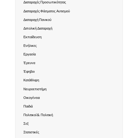
Διαταραχές Προσωπικότητας
Διαταραχές Φάσματος Αυτισμού
Διαταραχή Πανικού
Διπολική Διαταραχή
Εκπαίδευση
Ενήλικες
Εργασία
Έρευνα
Έφηβοι
Κατάθλιψη
Νευροεπιστήμη
Οικογένεια
Παιδιά
Πολιτικοί & Πολιτική
Σεξ
Στατιστικές