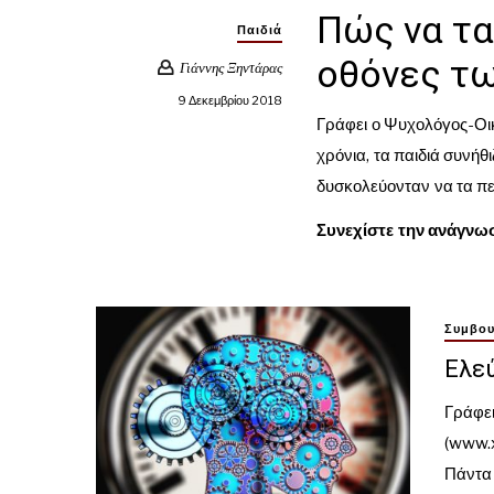
Πώς να τα
Παιδιά
οθόνες τω
Γιάννης Ξηντάρας
9 Δεκεμβρίου 2018
Γράφει ο Ψυχολόγος-Οικ
χρόνια, τα παιδιά συνήθι
δυσκολεύονταν να τα π
Συνεχίστε την ανάγνω
Συμβου
Ελεύ
Γράφε
(www.x
Πάντα 