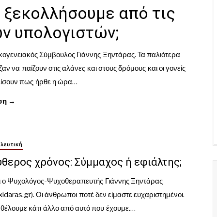
 ξεκολλήσουμε από τις
ν υπολογιστών;
ογενειακός Σύμβουλος Γιάννης Ξηντάρας. Τα παλιότερα
ζαν να παίζουν στις αλάνες και στους δρόμους και οι γονείς
είσουν πως ήρθε η ώρα…
ση →
λευτική
θερος χρόνος: Σύμμαχος ή εφιάλτης;
ι ο Ψυχολόγος-Ψυχοθεραπευτής Γιάννης Ξηντάρας
idaras.gr). Οι άνθρωποι ποτέ δεν είμαστε ευχαριστημένοι.
θέλουμε κάτι άλλο από αυτό που έχουμε.…