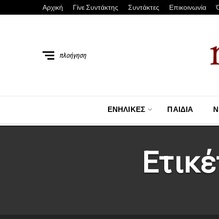
Αρχική
Γίνε Συντάκτης
Συντάκτες
Επικοινωνία
πλοήγηση
ΕΝΉΛΙΚΕΣ
ΠΑΙΔΙΆ
Ν
Ετικέ