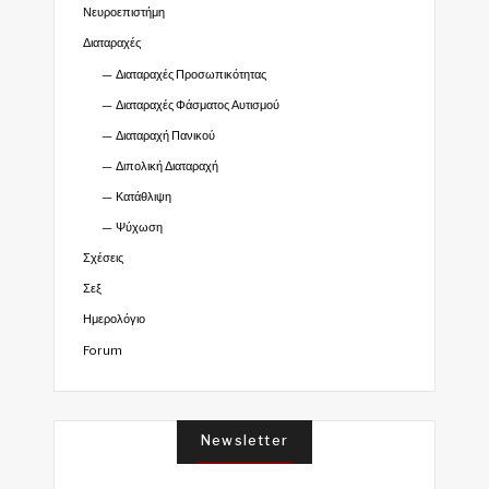
Νευροεπιστήμη
Διαταραχές
Διαταραχές Προσωπικότητας
Διαταραχές Φάσματος Αυτισμού
Διαταραχή Πανικού
Διπολική Διαταραχή
Κατάθλιψη
Ψύχωση
Σχέσεις
Σεξ
Ημερολόγιο
Forum
Newsletter