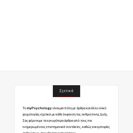
Σχετικά
Το
myPsychology
είναι μια πύλη με άρθρα και άλλο υλικό
ψυχολογίας σχετικά με κάθε έκφανση της ανθρώπινης ζωής.
Σας φέρνουμε τα εγκυρότερα άρθρα από τους πιο
ενημερωμένους επιστημονικά συντάκτες, καθώς και εμπειρίες
ανθρώπων, που θα σας εμπνεύσουν.