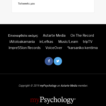
Τα tweets μου
Επισκεφθείτε ακόμη:
Astarte Media
On The Record
iAitoloakarnania
inLefkas
Music/Learn
tripTV
Impre55ion Records
VoiceOver
*karsaniko kentima
Copyright © 2019
myPsychology
an
Astarte Media
member.